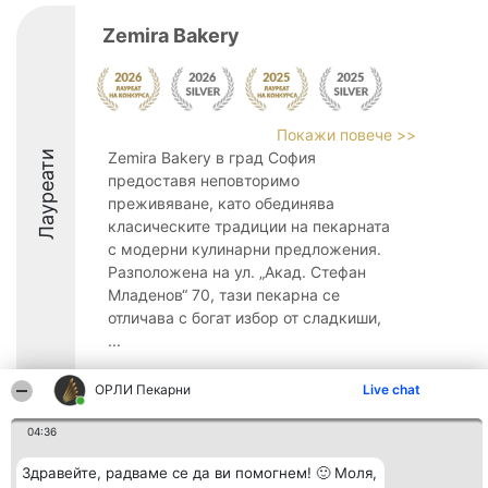
Zemira Bakery
Покажи повече >>
Лауреати
Zemira Bakery в град София
предоставя неповторимо
преживяване, като обединява
класическите традиции на пекарната
с модерни кулинарни предложения.
Разположена на ул. „Акад. Стефан
Младенов“ 70, тази пекарна се
отличава с богат избор от сладкиши,
...
9
ОРЛИ Пекарни
Live chat
04:36
Организатор на
Класация
Контакти
Здравейте, радваме се да ви помогнем! 🙂 Моля,
класиране
Победители
Контакти