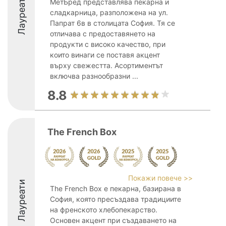
Лауреати
МетБред представлява пекарна и
сладкарница, разположена на ул.
Папрат 6в в столицата София. Тя се
отличава с предоставянето на
продукти с високо качество, при
които винаги се поставя акцент
върху свежестта. Асортиментът
включва разнообразни ...
8.8
The French Box
Покажи повече >>
Лауреати
The French Box е пекарна, базирана в
София, която пресъздава традициите
на френското хлебопекарство.
Основен акцент при създаването на