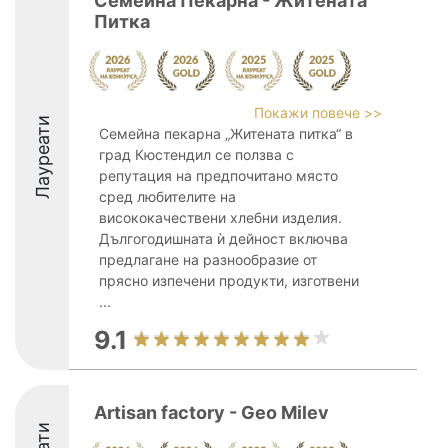
Семейна Пекарна - Житената
Питка
Покажи повече >>
Лауреати
Семейна пекарна „Житената питка“ в
град Кюстендил се ползва с
репутация на предпочитано място
сред любителите на
висококачествени хлебни изделия.
Дългогодишната ѝ дейност включва
предлагане на разнообразие от
прясно изпечени продукти, изготвени
...
9.1
Artisan factory - Geo Milev