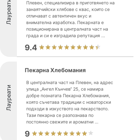
Лауреати
Плевен, специализира в приготвянето на
занаятчийски хлябове с квас, които се
отличават с автентичен вкус и
внимателна изработка. Пекарната е
позиционирана в централната част на
града и си е изградила репутация ...
9.4
Пекарна Хлебомания
В централната част на Плевен, на адрес
Лауреати
улица „Ангел Кънчев“ 25, се намира
добре познатата Пекарна Хлебомания,
която съчетава традиции с новаторски
подходи в изкуството на пекарството.
Тази пекарна се разпознава по
постоянно свежите и ароматни ...
9