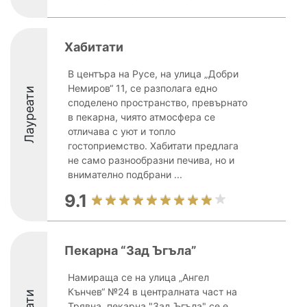
Хабитати
В центъра на Русе, на улица „Добри
Немиров“ 11, се разполага едно
Лауреати
споделено пространство, превърнато
в пекарна, чиято атмосфера се
отличава с уют и топло
гостоприемство. Хабитати предлага
не само разнообразни печива, но и
внимателно подбрани ...
9.1
Пекарна “Зад Ъгъла”
Намираща се на улица „Ангел
Кънчев“ №24 в централната част на
Трявна, пекарна "Зад Ъгъла" се е