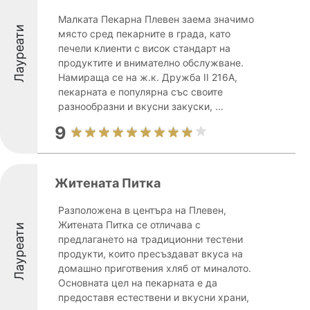
Малката Пекарна Плевен заема значимо
Лауреати
място сред пекарните в града, като
печели клиенти с висок стандарт на
продуктите и внимателно обслужване.
Намираща се на ж.к. Дружба II 216А,
пекарната е популярна със своите
разнообразни и вкусни закуски, ...
9
Житената Питка
Разположена в центъра на Плевен,
Житената Питка се отличава с
Лауреати
предлагането на традиционни тестени
продукти, които пресъздават вкуса на
домашно приготвения хляб от миналото.
Основната цел на пекарната е да
предоставя естествени и вкусни храни,