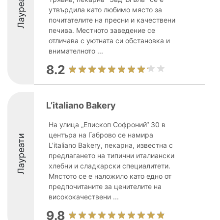
Лауреати
утвърдила като любимо място за
почитателите на пресни и качествени
печива. Местното заведение се
отличава с уютната си обстановка и
внимателното ...
8.2
L’italiano Bakery
На улица „Епископ Софроний“ 30 в
центъра на Габрово се намира
Лауреати
L’italiano Bakery, пекарна, известна с
предлагането на типични италиански
хлебни и сладкарски специалитети.
Мястото се е наложило като едно от
предпочитаните за ценителите на
висококачествени ...
9.8