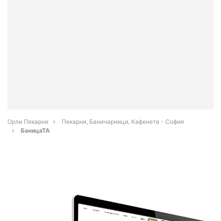
Орли Пекарни
Пекарни, Баничарници, Кафенета - София
БаницаТА