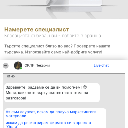
Намерете специалист
Класацията събира, най - добрите в бранша.
Търсите специалист близо до вас? Проверете нашата
търсачка. Използвайте само най-добрите услуги!
ОРЛИ Пекарни
Live chat
Търсене
01:40
Здравейте, радваме се да ви помогнем! 🙂
Моля, кликнете върху съответната тема на
разговора!
Аз съм лауреат, искам да получа маркетингови
Организатор на
Класация
Контакти
материали
класиране
Победители
Контакти
Beautiful Company S.R.L.
Списък на
искам да регистрирам фирмата си в проекта
BulevardulAleea Timișul De
всички
"Орли"