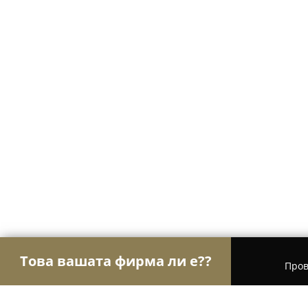
Това вашата фирма ли е??
Пров