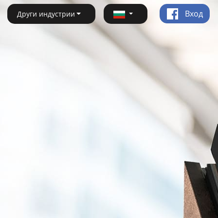
Вход
Други индустрии