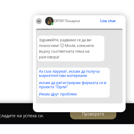
ОРЛИ Пекарни
Live chat
12:48
Здравейте, радваме се да ви
помогнем! 🙂 Моля, кликнете
върху съответната тема на
разговора!
Аз съм лауреат, искам да получа
маркетингови материали
искам да регистрирам фирмата си в
проекта "Орли"
Имам друг проблем
Проверете
ладите на успеха си.