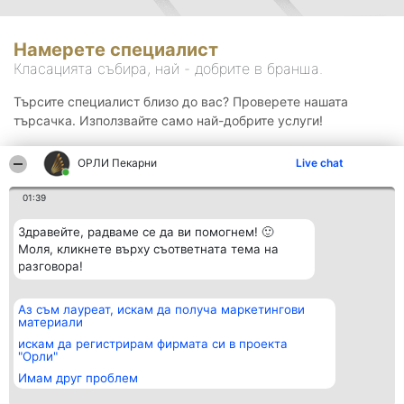
Намерете специалист
Класацията събира, най - добрите в бранша.
Търсите специалист близо до вас? Проверете нашата
търсачка. Използвайте само най-добрите услуги!
ОРЛИ Пекарни
Live chat
Търсене
01:39
Здравейте, радваме се да ви помогнем! 🙂
Моля, кликнете върху съответната тема на
разговора!
Аз съм лауреат, искам да получа маркетингови
Организатор на
Класация
Контакти
материали
класиране
Победители
Контакти
Beautiful Company S.R.L.
Списък на
искам да регистрирам фирмата си в проекта
BulevardulAleea Timișul De
всички
"Орли"
Sus Nr. 2, Bl. A30, Sc. A, Et.
победители
Имам друг проблем
4, Ap. 13
Правила
București 53-238
Статут/Устав
CUI 36737675