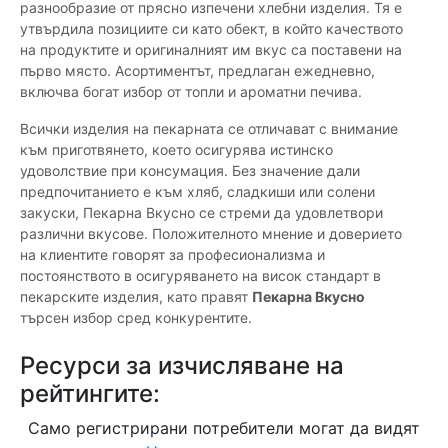
разнообразие от прясно изпечени хлебни изделия. Тя е
утвърдила позициите си като обект, в който качеството
на продуктите и оригиналният им вкус са поставени на
първо място. Асортиментът, предлаган ежедневно,
включва богат избор от топли и ароматни печива.
Всички изделия на пекарната се отличават с внимание
към приготвянето, което осигурява истинско
удоволствие при консумация. Без значение дали
предпочитанието е към хляб, сладкиши или солени
закуски, Пекарна Вкусно се стреми да удовлетвори
различни вкусове. Положителното мнение и доверието
на клиентите говорят за професионализма и
постоянството в осигуряването на висок стандарт в
пекарските изделия, като правят
Пекарна Вкусно
търсен избор сред конкурентите.
Ресурси за изчисляване на
рейтингите:
Само регистрирани потребители могат да видят