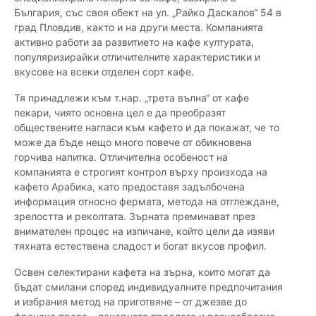
България, със своя обект на ул. „Райко Даскалов“ 54 в
град Пловдив, както и на други места. Компанията
активно работи за развитието на кафе културата,
популяризирайки отличителните характеристики и
вкусове на всеки отделен сорт кафе.
Тя принадлежи към т.нар. „трета вълна“ от кафе
пекари, чиято основна цел е да преобразят
обществените нагласи към кафето и да покажат, че то
може да бъде нещо много повече от обикновена
горчива напитка. Отличителна особеност на
компанията е строгият контрол върху произхода на
кафето Арабика, като предоставя задълбочена
информация относно фермата, метода на отглеждане,
зрелостта и реколтата. Зърната преминават през
внимателен процес на изпичане, който цели да изяви
тяхната естествена сладост и богат вкусов профил.
Освен селектирани кафета на зърна, които могат да
бъдат смилани според индивидуалните предпочитания
и избрания метод на приготвяне – от джезве до