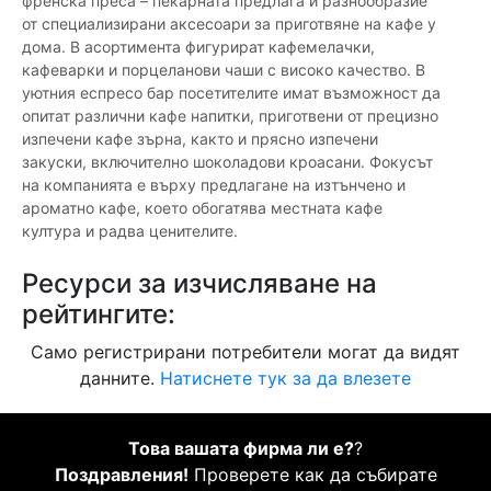
френска преса – пекарната предлага и разнообразие
от специализирани аксесоари за приготвяне на кафе у
дома. В асортимента фигурират кафемелачки,
кафеварки и порцеланови чаши с високо качество. В
уютния еспресо бар посетителите имат възможност да
опитат различни кафе напитки, приготвени от прецизно
изпечени кафе зърна, както и прясно изпечени
закуски, включително шоколадови кроасани. Фокусът
на компанията е върху предлагане на изтънчено и
ароматно кафе, което обогатява местната кафе
култура и радва ценителите.
Ресурси за изчисляване на
рейтингите:
Само регистрирани потребители могат да видят
данните.
Натиснете тук за да влезете
Това вашата фирма ли е?
?
Поздравления!
Проверете как да събирате