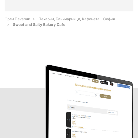
Орли Пекарни
Пекарни, Баничарници, Кафенета - София
Sweet and Salty Bakery Cafe