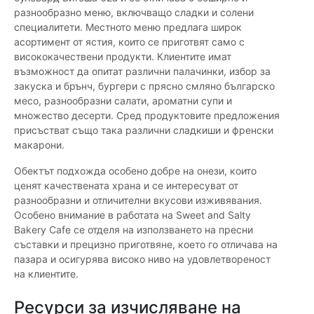
разнообразно меню, включващо сладки и солени
специалитети. Местното меню предлага широк
асортимент от ястия, които се приготвят само с
висококачествени продукти. Клиентите имат
възможност да опитат различни палачинки, избор за
закуска и брънч, бургери с прясно смляно българско
месо, разнообразни салати, ароматни супи и
множество десерти. Сред продуктовите предложения
присъстват също така различни сладкиши и френски
макарони.
Обектът подхожда особено добре на онези, които
ценят качествената храна и се интересуват от
разнообразни и отличителни вкусови изживявания.
Особено внимание в работата на Sweet and Salty
Bakery Cafe се отделя на използването на пресни
съставки и прецизно приготвяне, което го отличава на
пазара и осигурява високо ниво на удовлетвореност
на клиентите.
Ресурси за изчисляване на