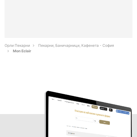
Орли Пекарни
Пекарни, Баничарници, Кафенета - София
Mon Eclair