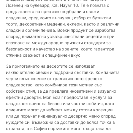
Лозенец на булевард „Св. Наум“ 10. Тя е позната с
предлагането на прецизно подбрани и свежи
сладкиши, сред които вълнуващ избор от бутикови
торти, декоративни меденки, еклери, както и различни
сладки и солени печива. Всеки продукт се изработва
според внимателно усъвършенствани рецепти и при
спазване на международно признати стандарти за
безопасност и качество на храните, което гарантира
отлична свежест и специфичен вкус.
За приготвянето на десертите се използват
изключително свежи и подбрани съставки. Компанията
черпи вдъхновение от традиционното френско
сладкарство, като комбинира тези мотиви със
собствен стил, за да предлага иновативни и визуално
ефектни десерти. Mon Eclair предоставя и услуга за
сладък кетъринг на бизнес или частни събития, като
клиентите могат да избират между готови колекции
или да поръчат индивидуално десертно меню според
нуждите си. Възможни са доставки до всяка точка в
страната, а в София поръчките могат също така да