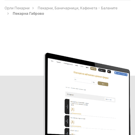
Орли Пекарни
Пекарни, Баничарници, Кафенета - Баланите
Пекарна Габрово