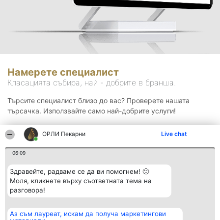
Намерете специалист
Класацията събира, най - добрите в бранша.
Търсите специалист близо до вас? Проверете нашата
търсачка. Използвайте само най-добрите услуги!
ОРЛИ Пекарни
Live chat
Търсене
06:09
Здравейте, радваме се да ви помогнем! 🙂
Моля, кликнете върху съответната тема на
разговора!
Аз съм лауреат, искам да получа маркетингови
Организатор на
Класация
Контакти