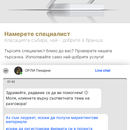
Намерете специалист
Класацията събира, най - добрите в бранша.
Търсите специалист близо до вас? Проверете нашата
търсачка. Използвайте само най-добрите услуги!
ОРЛИ Пекарни
Live chat
Търсене
01:43
Здравейте, радваме се да ви помогнем! 🙂
Моля, кликнете върху съответната тема на
разговора!
Аз съм лауреат, искам да получа маркетингови
Организатор на
Класация
Контакти
материали
класиране
Победители
Контакти
Beautiful Company S.R.L.
Списък на
искам да регистрирам фирмата си в проекта