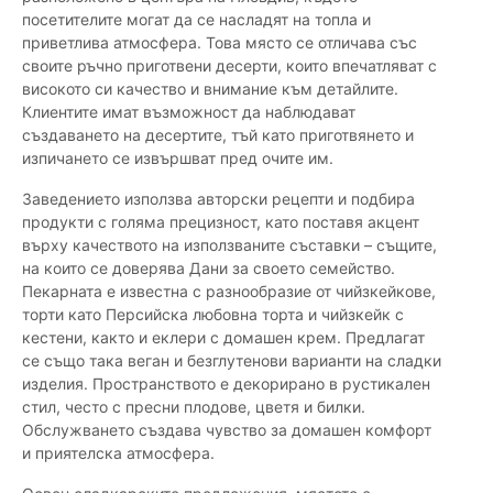
посетителите могат да се насладят на топла и
приветлива атмосфера. Това място се отличава със
своите ръчно приготвени десерти, които впечатляват с
високото си качество и внимание към детайлите.
Клиентите имат възможност да наблюдават
създаването на десертите, тъй като приготвянето и
изпичането се извършват пред очите им.
Заведението използва авторски рецепти и подбира
продукти с голяма прецизност, като поставя акцент
върху качеството на използваните съставки – същите,
на които се доверява Дани за своето семейство.
Пекарната е известна с разнообразие от чийзкейкове,
торти като Персийска любовна торта и чийзкейк с
кестени, както и еклери с домашен крем. Предлагат
се също така веган и безглутенови варианти на сладки
изделия. Пространството е декорирано в рустикален
стил, често с пресни плодове, цветя и билки.
Обслужването създава чувство за домашен комфорт
и приятелска атмосфера.