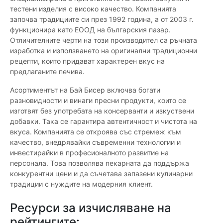
тестени изделия с високо качество. Компанията
започва традициите си през 1992 година, а от 2003 г.
функционира като ЕООД на българския пазар.
Отличителните черти на този производител са ръчната
изработка и използването на оригинални традиционни
рецепти, които придават характерен вкус на
предлаганите печива.
Асортиментът на Бай Бисер включва богати
разновидности и винаги пресни продукти, които се
изготвят без употребата на консерванти и изкуствени
добавки. Така се гарантира автентичност и чистота на
вкуса. Компанията се откроява със стремеж към
качество, внедрявайки съвременни технологии и
инвестирайки в професионалното развитие на
персонала. Това позволява пекарната да поддържа
конкурентни цени и да съчетава запазени кулинарни
традиции с нуждите на модерния клиент.
Ресурси за изчисляване на
рейтингите: