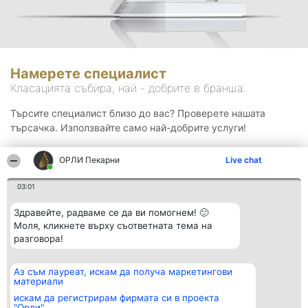
Намерете специалист
Класацията събира, най - добрите в бранша.
Търсите специалист близо до вас? Проверете нашата
търсачка. Използвайте само най-добрите услуги!
ОРЛИ Пекарни
Live chat
Търсене
03:01
Здравейте, радваме се да ви помогнем! 🙂
Моля, кликнете върху съответната тема на
разговора!
Аз съм лауреат, искам да получа маркетингови
Организатор на
Класация
Контакти
материали
класиране
Победители
Контакти
Beautiful Company S.R.L.
Списък на
искам да регистрирам фирмата си в проекта
BulevardulAleea Timișul De
всички
"Орли"