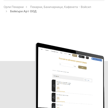
Орли Пекарни
Пекарни, Баничарници, Кафенета - Войсил
Бейкъри Арт ООД