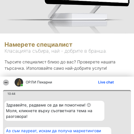
Намерете специалист
Класацията събира, най - добрите в бранша.
Търсите специалист близо до вас? Проверете нашата
търсачка. Използвайте само най-добрите услуги!
ОРЛИ Пекарни
Live chat
Търсене
10:44
Здравейте, радваме се да ви помогнем! 🙂
Моля, кликнете върху съответната тема на
разговора!
Аз съм лауреат, искам да получа маркетингови
Организатор на
Класация
Контакти