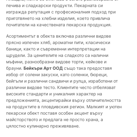
печива и сладкарски продукти. Пекарната си
изгражда репутация с професионалния подход при
приготвянето на хлебни изделия, което привлича
почитатели на качествената пекарска продукция.
Асортиментът в обекта включва различни видове
прясно изпечен хляб, ароматни пити, класически
баници, както и съвременни интерпретации на
щрудели. За ценителите на сладкото са налични
мъфини, разнообразни видове торти, кейкове и
брауни.
Бейкъри Арт ООД
също така предоставя
избор от солени закуски, като соленки, бюреци,
бейгъли и различни сандвичи и рулца, изработени от
различни видове тесто. Клиентите често отбелязват
високите стандарти и уникалния характер на
предложенията, акцентирайки върху отличителността
на продуктите в пловдивския регион. Малкият и уютен
пекарски обект поставя особен акцент върху
майсторството и предлага не просто храна, а
цялостно кулинарно преживяване.