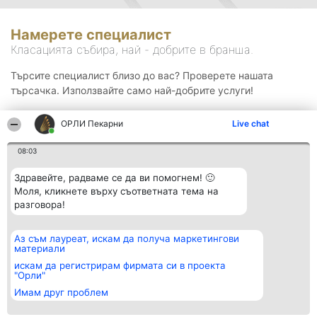
Намерете специалист
Класацията събира, най - добрите в бранша.
Търсите специалист близо до вас? Проверете нашата
търсачка. Използвайте само най-добрите услуги!
ОРЛИ Пекарни
Live chat
Търсене
08:03
Здравейте, радваме се да ви помогнем! 🙂
Моля, кликнете върху съответната тема на
разговора!
Аз съм лауреат, искам да получа маркетингови
Организатор на
Класация
Контакти
материали
класиране
Победители
Контакти
Beautiful Company S.R.L.
Списък на
искам да регистрирам фирмата си в проекта
BulevardulAleea Timișul De
всички
"Орли"
Sus Nr. 2, Bl. A30, Sc. A, Et.
победители
Имам друг проблем
4, Ap. 13
Правила
București 53-238
Статут/Устав
CUI 36737675
Политика за