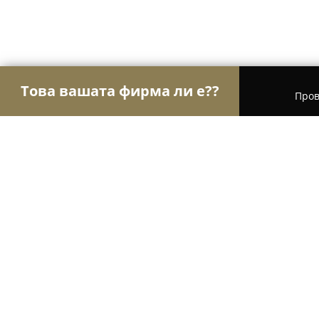
Това вашата фирма ли е??
Пров
Орли Пекарни
Пекарни, Баничарници, Кафене
Лагард кафе"ОЛЕ"13
9.3
(32)