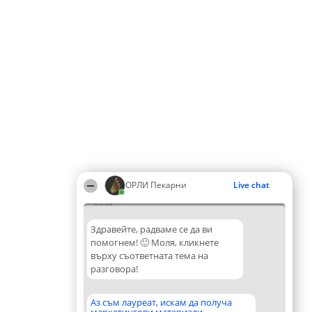
ОРЛИ Пекарни
Live chat
09:36
Здравейте, радваме се да ви
помогнем! 🙂 Моля, кликнете
върху съответната тема на
разговора!
Аз съм лауреат, искам да получа