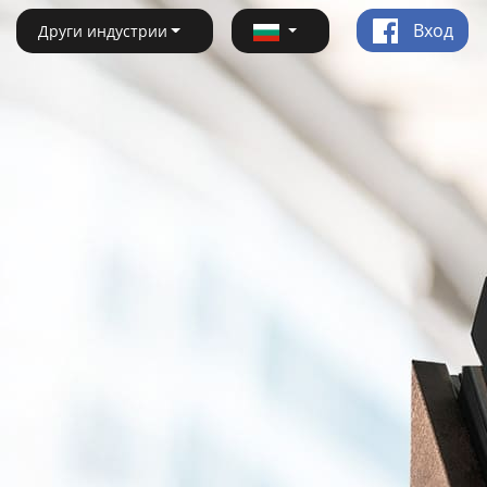
Вход
Други индустрии