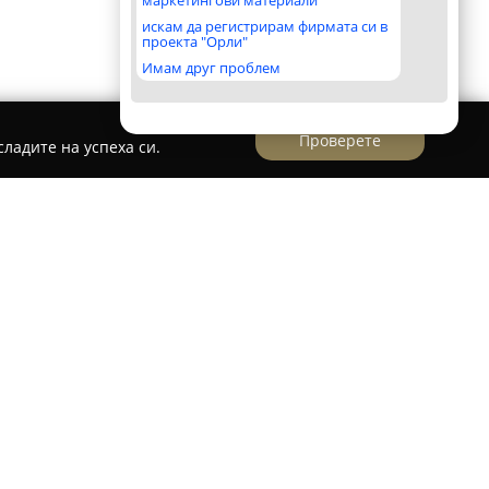
маркетингови материали
искам да регистрирам фирмата си в
проекта "Орли"
Имам друг проблем
Проверете
ладите на успеха си.
влява водещо заведение във Варна,
то на изискани печива и кафе напитки в
ка. Пекарната и кафенето често са
елите на качествените кулинарни изкушения,
исоко ниво и специфична атмосфера.