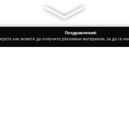
Поздравления!
ерете как можете да получите рекламни материали, за да се нас
та - Варна
Лагард кафе"ОЛЕ"13
Относно компанията:
Лагард кафе "ОЛЕ"13
предста
специализирано в приготвяне
уютна и приветлива обстанов
предпочитан избор за любит
предлагайки обслужване на в