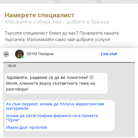
Намерете специалист
Класацията събира, най - добрите в бранша.
Търсите специалист близо до вас? Проверете нашата
търсачка. Използвайте само най-добрите услуги!
ОРЛИ Пекарни
Live chat
Търсене
06:26
Здравейте, радваме се да ви помогнем! 🙂
Моля, кликнете върху съответната тема на
разговора!
Аз съм лауреат, искам да получа маркетингови
Организатор на
Класация
Контакти
материали
класиране
Победители
Контакти
Beautiful Company S.R.L.
Списък на
искам да регистрирам фирмата си в проекта
BulevardulAleea Timișul De
всички
"Орли"
Sus Nr. 2, Bl. A30, Sc. A, Et.
победители
Имам друг проблем
4, Ap. 13
Правила
București 53-238
Статут/Устав
CUI 36737675
Политика за