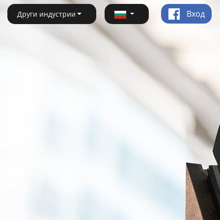
Вход
Други индустрии