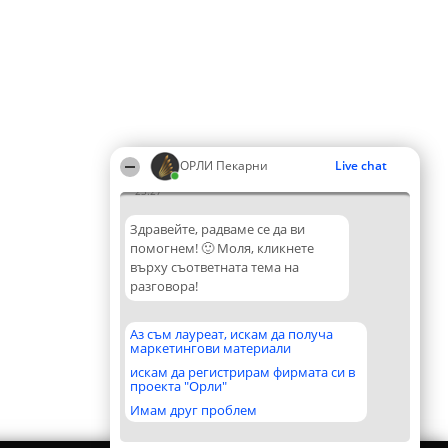
ОРЛИ Пекарни
Live chat
23:27
Здравейте, радваме се да ви
помогнем! 🙂 Моля, кликнете
върху съответната тема на
разговора!
Аз съм лауреат, искам да получа
маркетингови материали
искам да регистрирам фирмата си в
проекта "Орли"
Имам друг проблем