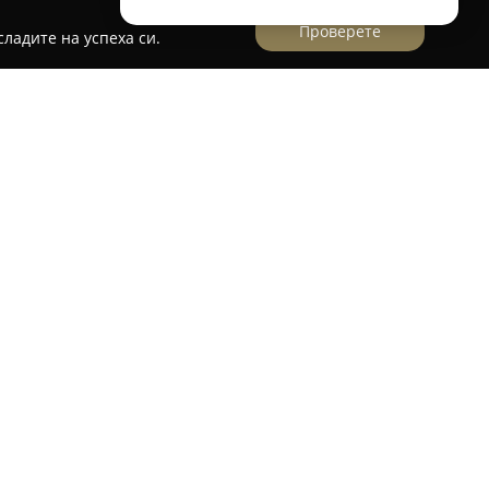
Проверете
ладите на успеха си.
ва пекарна, разположена в София, която
 традиционните печива с внимателно
едлагайки на своите посетители вкусове,
околенията, пекарната пресъздава топлината
омашния уют.
ползването на висококачествени продукти като
е и яйца и се фокусира върху изработката на
ни изделия – мекици, пирожки и понички,
ни от отдавна позабравени рецепти. Този
щане за безгрижие, характерно за детските