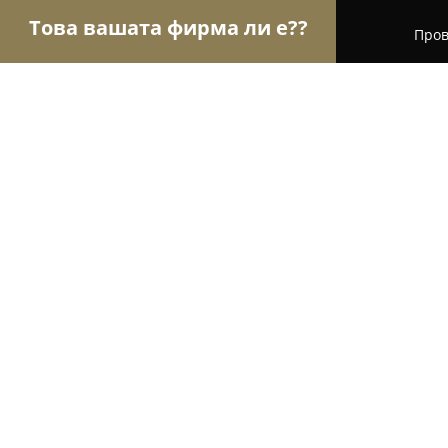
Това вашата фирма ли е??
Пров
Орли Пекарни
Пекарни, Баничарници, Кафен
Майстори Пекари
9.9
(38)
София, ж.к Младост 4 459
Покажи телефонния номер