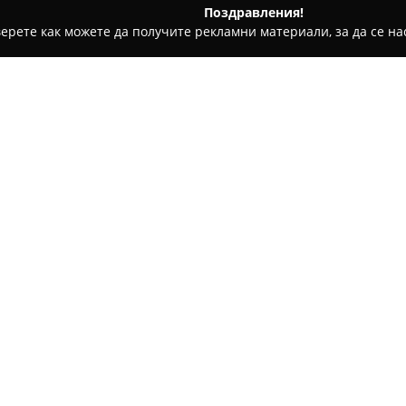
Поздравления!
ерете как можете да получите рекламни материали, за да се нас
ета - София
Майстори Пекари
Относно компанията:
Майстори пекари
представля
комбинира майсторството на
подбиране на съставките. Пр
запазени и предавани през п
и спомените, асоциирани с д
Компанията се отличава с из
био брашно, фермерско сирен
типични за миналото питател
приготвени ръчно и вдъхнове
подход носи на клиентите усе