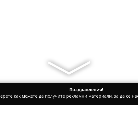
Поздравления!
ерете как можете да получите рекламни материали, за да се нас
ета - Поморие
Палачинки • Понички