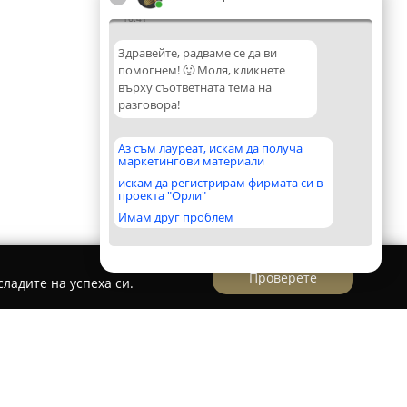
16:41
Здравейте, радваме се да ви
помогнем! 🙂 Моля, кликнете
върху съответната тема на
разговора!
Аз съм лауреат, искам да получа
маркетингови материали
искам да регистрирам фирмата си в
проекта "Орли"
Имам друг проблем
Проверете
ладите на успеха си.