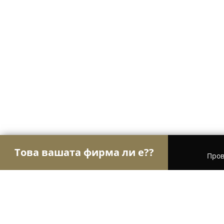
Това вашата фирма ли е??
Пров
Орли Пекарни
Пекарни, Баничарници, Кафен