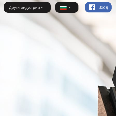
Вход
Други индустрии