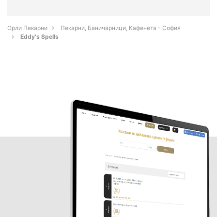
Орли Пекарни
Пекарни, Баничарници, Кафенета - София
Eddy's Spells