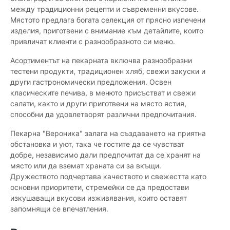
между традиционни рецепти и съвременни вкусове.
Мястото предлага богата селекция от прясно изпечени
изделия, приготвени с внимание към детайлите, които
привличат клиенти с разнообразното си меню.
Асортиментът на пекарната включва разнообразни
тестени продукти, традиционен хляб, свежи закуски и
други гастрономически предложения. Освен
класическите печива, в менюто присъстват и свежи
салати, както и други приготвени на място ястия,
способни да удовлетворят различни предпочитания.
Пекарна "Вероника" залага на създаването на приятна
обстановка и уют, така че гостите да се чувстват
добре, независимо дали предпочитат да се хранят на
място или да вземат храната си за вкъщи.
Дружеството подчертава качеството и свежестта като
основни приоритети, стремейки се да предостави
изкушаващи вкусови изживявания, които оставят
запомнящи се впечатления.