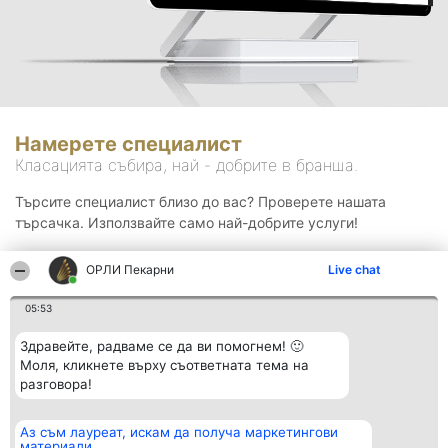
Намерете специалист
Класацията събира, най - добрите в бранша.
Търсите специалист близо до вас? Проверете нашата
търсачка. Използвайте само най-добрите услуги!
ОРЛИ Пекарни
Live chat
Търсене
05:53
Здравейте, радваме се да ви помогнем! 🙂
Моля, кликнете върху съответната тема на
разговора!
Аз съм лауреат, искам да получа маркетингови
Организатор на
Класация
Контакти
материали
класиране
Победители
Контакти