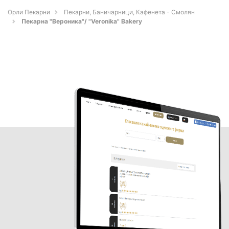
Орли Пекарни
Пекарни, Баничарници, Кафенета - Смолян
Пекарна "Вероника"/ "Veronika" Bakery