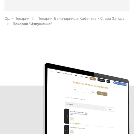
Орли Пекарни
Пекарни, Баничарници, Кафенета - Стара Загора
Пекарна "Изкушение"