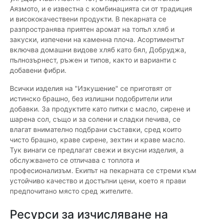
Аязмото, и е известна с комбинацията си от традиция
и висококачествени продукти. В пекарната се
разпространява приятен аромат на топъл хляб и
закуски, изпечени на каменна плоча. Асортиментът
включва домашни видове хляб като бял, Добруджа,
пълнозърнест, ръжен и типов, както и варианти с
добавени фибри.
Всички изделия на "Изкушение" се приготвят от
истинско брашно, без излишни подобрители или
добавки. За продуктите като питки с масло, сирене и
шарена сол, също и за солени и сладки печива, се
влагат внимателно подбрани съставки, сред които
чисто брашно, краве сирене, зехтин и краве масло.
Тук винаги се предлагат свежи и вкусни изделия, а
обслужването се отличава с топлота и
професионализъм. Екипът на пекарната се стреми към
устойчиво качество и достъпни цени, което я прави
предпочитано място сред жителите.
Ресурси за изчисляване на