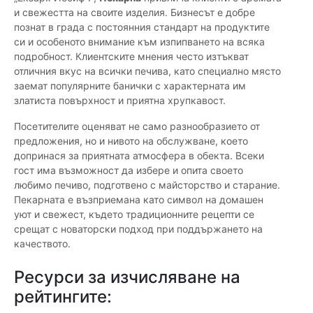
и свежестта на своите изделия. Бизнесът е добре
познат в града с постоянния стандарт на продуктите
си и особеното внимание към изпипването на всяка
подробност. Клиентските мнения често изтъкват
отличния вкус на всички печива, като специално място
заемат популярните банички с характерната им
златиста повърхност и приятна хрупкавост.
Посетителите оценяват не само разнообразието от
предложения, но и нивото на обслужване, което
допринася за приятната атмосфера в обекта. Всеки
гост има възможност да избере и опита своето
любимо печиво, подготвено с майсторство и старание.
Пекарната е възприемана като символ на домашен
уют и свежест, където традиционните рецепти се
срещат с новаторски подход при поддържането на
качеството.
Ресурси за изчисляване на
рейтингите: