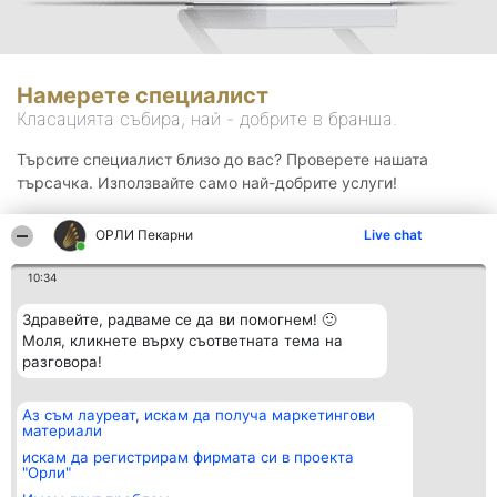
Намерете специалист
Класацията събира, най - добрите в бранша.
Търсите специалист близо до вас? Проверете нашата
търсачка. Използвайте само най-добрите услуги!
ОРЛИ Пекарни
Live chat
Търсене
10:34
Здравейте, радваме се да ви помогнем! 🙂
Моля, кликнете върху съответната тема на
разговора!
Аз съм лауреат, искам да получа маркетингови
Организатор на
Класация
Контакти
материали
класиране
Победители
Контакти
Beautiful Company S.R.L.
Списък на
искам да регистрирам фирмата си в проекта
BulevardulAleea Timișul De
всички
"Орли"
Sus Nr. 2, Bl. A30, Sc. A, Et.
победители