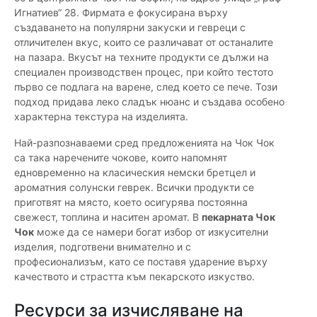
Игнатиев“ 28. Фирмата е фокусирана върху
създаването на популярни закуски и гевреци с
отличителен вкус, които се различават от останалите
на пазара. Вкусът на техните продукти се дължи на
специален производствен процес, при който тестото
първо се подлага на варене, след което се пече. Този
подход придава леко сладък нюанс и създава особено
характерна текстура на изделията.
Най-разпознаваеми сред предложенията на Чок Чок
са така наречените чокове, които напомнят
едновременно на класическия немски бретцел и
ароматния солунски геврек. Всички продукти се
приготвят на място, което осигурява постоянна
свежест, топлина и наситен аромат. В
пекарната Чок
Чок
може да се намери богат избор от изкусителни
изделия, подготвени внимателно и с
професионализъм, като се поставя ударение върху
качеството и страстта към пекарското изкуство.
Ресурси за изчисляване на