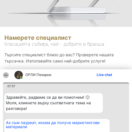
Намерете специалист
Класацията събира, най - добрите в бранша.
Търсите специалист близо до вас? Проверете нашата
търсачка. Използвайте само най-добрите услуги!
ОРЛИ Пекарни
Live chat
Търсене
07:57
Здравейте, радваме се да ви помогнем! 🙂
Моля, кликнете върху съответната тема на
разговора!
Аз съм лауреат, искам да получа маркетингови
Организатор на
Класация
Контакти
материали
класиране
Победители
Контакти
Beautiful Company S.R.L.
Списък на