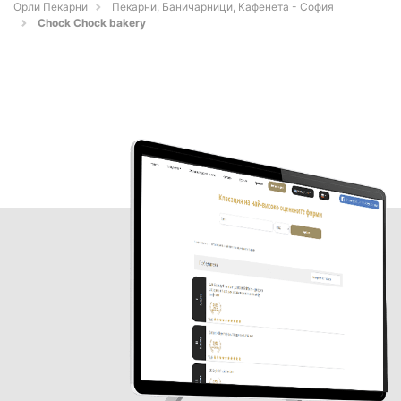
Орли Пекарни
Пекарни, Баничарници, Кафенета - София
Chock Chock bakery