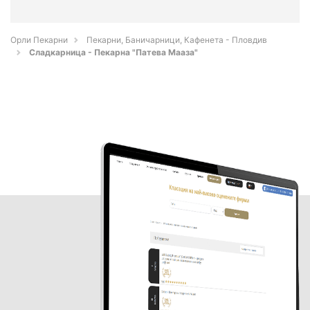
Орли Пекарни
Пекарни, Баничарници, Кафенета - Пловдив
Сладкарница - Пекарна "Патева Мааза"