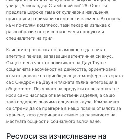
улица „Александър Стамболийски“ 28. Обектът
предлага широка гама от кулинарни изкушения,
приготвяни с внимание към всеки елемент. Включена
към по-голям комплекс, тази пекарна изпъква с
разнообразие от прясно изпечени продукти и
специалитети на грил.
Клиентите разполагат с възможност да опитат
апетитни печива, запазващи автентичния си вкус.
Съществена част от политиката на ДаунТаун е
социалната насоченост на дейността, ориентирана
към създаване на приобщаваща атмосфера за хората
със Синдром на Даун и тяхната пълна интеграция в
обществото. Покупката на продукти от пекарната не
носи само наслада от качествени изделия, а също
така подкрепя значима социална кауза. Компанията
се стреми да се превърне в нещо повече от място за
хранене, като допринася активно за развитието на
местната общност и социалното включване.
Ресурси за изчисляване на