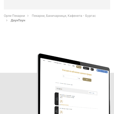
Орли Пекарни
Пекарни, Баничарници, Кафенета - Бургас
ДаунТаун