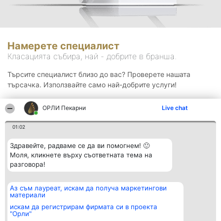
Намерете специалист
Класацията събира, най - добрите в бранша.
Търсите специалист близо до вас? Проверете нашата
търсачка. Използвайте само най-добрите услуги!
ОРЛИ Пекарни
Live chat
Търсене
01:02
Здравейте, радваме се да ви помогнем! 🙂
Моля, кликнете върху съответната тема на
разговора!
Аз съм лауреат, искам да получа маркетингови
Организатор на
Класация
Контакти
материали
класиране
Победители
Контакти
Beautiful Company S.R.L.
Списък на
искам да регистрирам фирмата си в проекта
BulevardulAleea Timișul De
всички
"Орли"
Sus Nr. 2, Bl. A30, Sc. A, Et.
победители