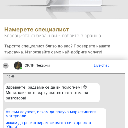
Намерете специалист
Класацията събира, най - добрите в бранша.
Търсите специалист близо до вас? Проверете нашата
търсачка. Използвайте само най-добрите услуги!
ОРЛИ Пекарни
Live chat
Търсене
16:48
Здравейте, радваме се да ви помогнем! 🙂
Моля, кликнете върху съответната тема на
разговора!
Аз съм лауреат, искам да получа маркетингови
Организатор на
Класация
Контакти
материали
класиране
Победители
Контакти
Beautiful Company S.R.L.
Списък на
искам да регистрирам фирмата си в проекта
BulevardulAleea Timișul De
всички
"Орли"