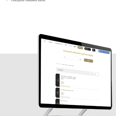
Пекарна Омайно Биле