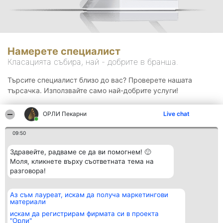
Намерете специалист
Класацията събира, най - добрите в бранша.
Търсите специалист близо до вас? Проверете нашата
търсачка. Използвайте само най-добрите услуги!
ОРЛИ Пекарни
Live chat
Търсене
09:50
Здравейте, радваме се да ви помогнем! 🙂
Моля, кликнете върху съответната тема на
разговора!
Аз съм лауреат, искам да получа маркетингови
Организатор на
Класация
Контакти
материали
класиране
Победители
Контакти
Beautiful Company S.R.L.
Списък на
искам да регистрирам фирмата си в проекта
BulevardulAleea Timișul De
всички
"Орли"