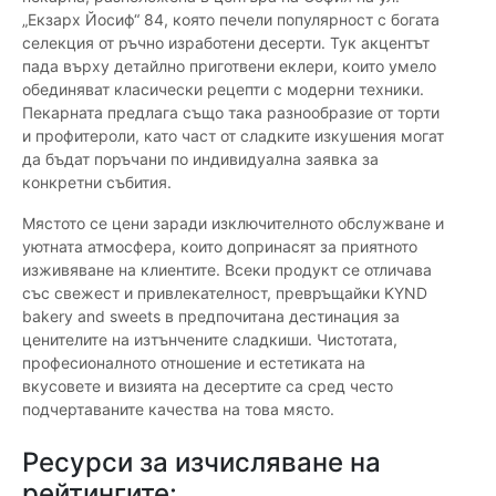
„Екзарх Йосиф“ 84, която печели популярност с богата
селекция от ръчно изработени десерти. Тук акцентът
пада върху детайлно приготвени еклери, които умело
обединяват класически рецепти с модерни техники.
Пекарната предлага също така разнообразие от торти
и профитероли, като част от сладките изкушения могат
да бъдат поръчани по индивидуална заявка за
конкретни събития.
Мястото се цени заради изключителното обслужване и
уютната атмосфера, които допринасят за приятното
изживяване на клиентите. Всеки продукт се отличава
със свежест и привлекателност, превръщайки KYND
bakery and sweets в предпочитана дестинация за
ценителите на изтънчените сладкиши. Чистотата,
професионалното отношение и естетиката на
вкусовете и визията на десертите са сред често
подчертаваните качества на това място.
Ресурси за изчисляване на
рейтингите: