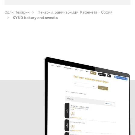
Орли Пекарни
Пекарни, Баничарници, Кафенета - София
KYND bakery and sweets