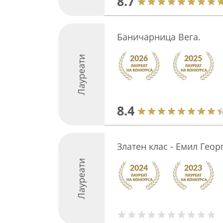
8.7
Баничарница Вега.
Лауреати
8.4
Златен клас - Емил Геор
Лауреати