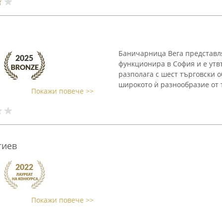
Баничарница Вега представля
функционира в София и е утв
разполага с шест търговски о
широкото ѝ разнообразие от 
Покажи повече >>
гиев
Покажи повече >>