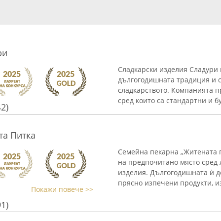
ри
Сладкарски изделия Сладури 
дългогодишната традиция и с
сладкарството. Компанията п
сред които са стандартни и бу
42)
та Питка
Семейна пекарна „Житената п
на предпочитано място сред 
изделия. Дългогодишната ѝ д
прясно изпечени продукти, из
Покажи повече >>
91)