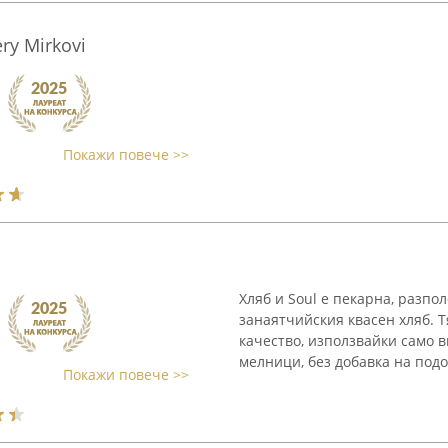
ry Mirkovi
Покажи повече >>
Хляб и Soul е пекарна, разпо
занаятчийския квасен хляб. Т
качество, използвайки само 
мелници, без добавка на подо
Покажи повече >>