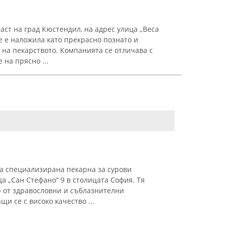
аст на град Кюстендил, на адрес улица „Веса
е е наложила като прекрасно познато и
 на пекарството. Компанията се отличава с
на прясно ...
а специализирана пекарна за сурови
а „Сан Стефано“ 9 в столицата София. Тя
 от здравословни и съблазнителни
и се с високо качество ...