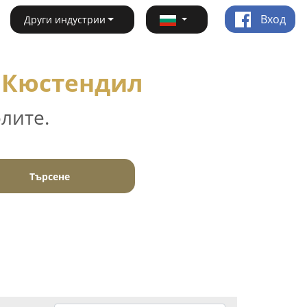
Вход
Други индустрии
- Кюстендил
лите.
Търсене