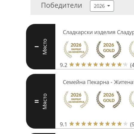
Победители
2026
Сладкарски изделия Сладу
Място
I
9.2
(
Семейна Пекарна - Житена
Място
II
9.1
(