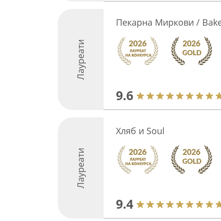
Пекарна Миркови / Bake
Лауреати
9.6
Хляб и Soul
Лауреати
9.4