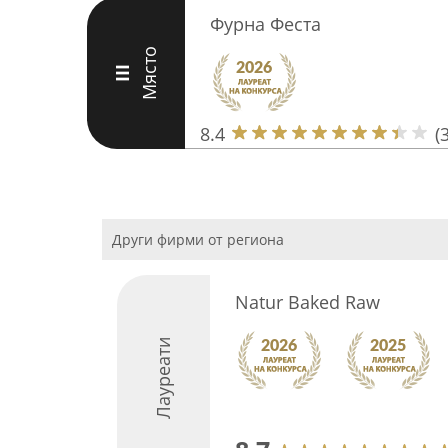
Фурна Феста
Място
III
8.4
(
Други фирми от региона
Natur Baked Raw
Лауреати