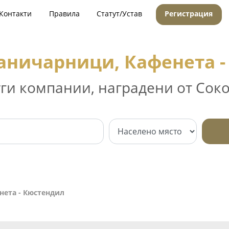
Контакти
Правила
Статут/Устав
Регистрация
аничарници, Кафенета 
уги компании, наградени от Соко
нета - Кюстендил