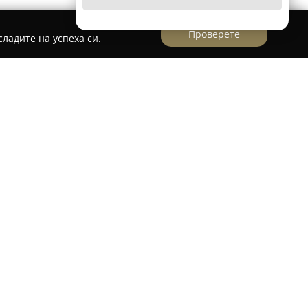
Проверете
ладите на успеха си.
в Бургас се отличава със своя индивидуален
о възражда традиционни техники и вкусове.
ата на занаятчийски хляб с квас и различни
те основни преимущества е използването на
то е част от фурна, построена през 1915
ки архитект. Тази историческа обстановка е
 и качеството на нейните продукти.
нимание и се разчита на висококачествени,
 за всяка домашна трапеза. Мисията на