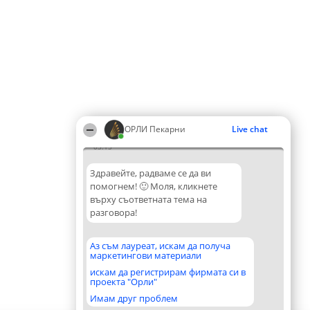
ОРЛИ Пекарни
Live chat
03:15
Здравейте, радваме се да ви
помогнем! 🙂 Моля, кликнете
върху съответната тема на
разговора!
Аз съм лауреат, искам да получа
маркетингови материали
искам да регистрирам фирмата си в
проекта "Орли"
Имам друг проблем