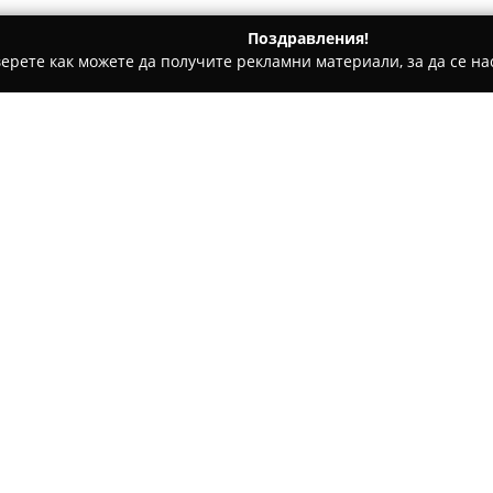
Поздравления!
ерете как можете да получите рекламни материали, за да се нас
та - Бургас
Tezgiah - bread & bakery
Относно компанията:
Българската пекарна
Tezgiah
поглед към пекарството, кат
Специализирана е в изработк
домашни печива. Сред нейни
Покажи повече >>
100-годишна каменна пещ, коя
година по проект на италианс
ключова за уникалния аромат
лов 13, ул.Рилска 14, ул.
Всяко печиво се приготвя с в
сезонни съставки, подходящи