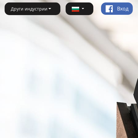
Вход
Други индустрии