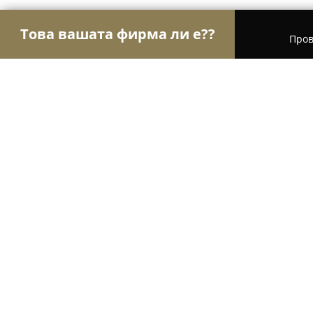
Това вашата фирма ли е??
Пров
Орли Пекарни
Пекарни, Баничарници, Кафене
Tezgiah - bread & bakery
9.3
(237)
Бургас, Ул.Фердинандова 73, бул. Стефан Стамбо
Гурко 53