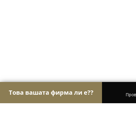
Това вашата фирма ли е??
Пров
Орли Пекарни
Пекарни, Баничарници, Кафене