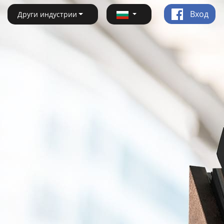
Вход
Други индустрии