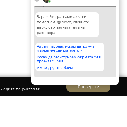
19:47
Здравейте, радваме се да ви
помогнем! 🙂 Моля, кликнете
върху съответната тема на
разговора!
Аз съм лауреат, искам да получа
маркетингови материали
искам да регистрирам фирмата си в
проекта "Орли"
Имам друг проблем
Проверете
ладите на успеха си.