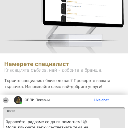
Намерете специалист
Класацията събира, най - добрите в бранша.
Търсите специалист близо до вас? Проверете нашата
търсачка. Използвайте само най-добрите услуги!
ОРЛИ Пекарни
Live chat
Търсене
08:19
Здравейте, радваме се да ви помогнем! 🙂
Моля, кликнете върху съответната тема на