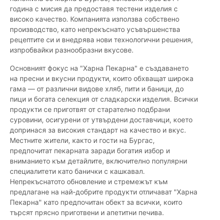
година с мисия да предоставя тестени изделия с
високо качество. Компанията използва собствено
производство, като непрекъснато усъвършенства
рецептите си и внедрява нови технологични решения,
изпробвайки разнообразни вкусове.
Основният фокус на "Харна Пекарна" е създаването
на пресни и вкусни продукти, които обхващат широка
гама — от различни видове хляб, пити и баници, до
пици и богата селекция от сладкарски изделия. Всички
продукти се приготвят от старателно подбрани
суровини, осигурени от утвърдени доставчици, което
допринася за високия стандарт на качество и вкус.
Местните жители, както и гости на Бургас,
предпочитат пекарната заради богатия избор и
вниманието към детайлите, включително популярни
специалитети като банички с кашкавал.
Непрекъснатото обновление и стремежът към
предлагане на най-добрите продукти отличават "Харна
Пекарна" като предпочитан обект за всички, които
търсят прясно приготвени и апетитни печива.