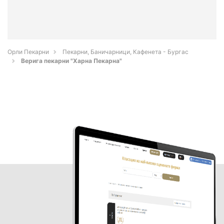
Орли Пекарни
Пекарни, Баничарници, Кафенета - Бургас
Верига пекарни "Харна Пекарна"