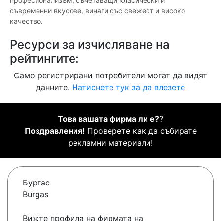
професионализъм, съчетаващи класически и
съвременни вкусове, винаги със свежест и високо
качество.
Ресурси за изчисляване на
рейтингите:
Само регистрирани потребители могат да видят
данните.
Натиснете тук за да влезете
Това вашата фирма ли е?
?
Поздравления!
Проверете как да събирате
рекламни материали!
Бургас
Burgas
Вижте профила на фирмата на