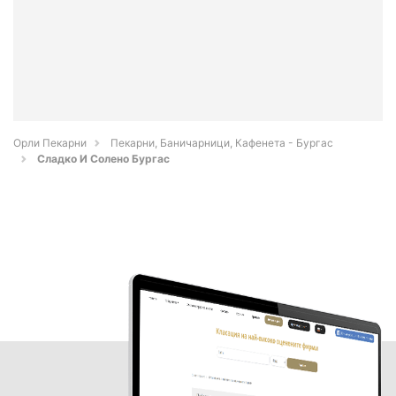
Орли Пекарни
Пекарни, Баничарници, Кафенета - Бургас
Сладко И Солено Бургас