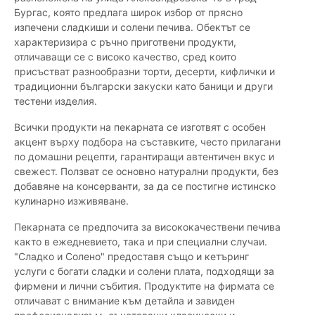
Бургас, която предлага широк избор от прясно
изпечени сладкиши и солени печива. Обектът се
характеризира с ръчно приготвени продукти,
отличаващи се с високо качество, сред които
присъстват разнообразни торти, десерти, кифлички и
традиционни български закуски като баници и други
тестени изделия.
Всички продукти на пекарната се изготвят с особен
акцент върху подбора на съставките, често прилагани
по домашни рецепти, гарантиращи автентичен вкус и
свежест. Ползват се основно натурални продукти, без
добавяне на консерванти, за да се постигне истинско
кулинарно изживяване.
Пекарната се предпочита за висококачествени печива
както в ежедневието, така и при специални случаи.
"Сладко и Солено" предоставя също и кетъринг
услуги с богати сладки и солени плата, подходящи за
фирмени и лични събития. Продуктите на фирмата се
отличават с внимание към детайла и завиден